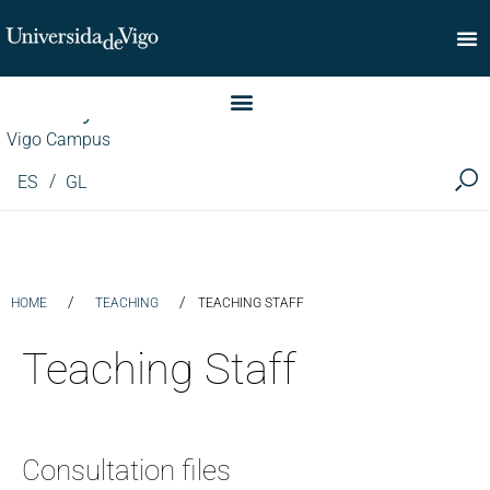
Faculty of Commerce
Vigo Campus
ES
GL
/
/
HOME
TEACHING
TEACHING STAFF
Teaching Staff
Consultation files