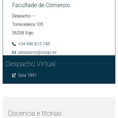
Facultade de Comercio
Despacho ---
Torrecedeira 105
36208 Vigo
+34 986 813 748
alexpazos@uvigo.es
Despacho Virtual
Sala 1891
Docencia e títorias