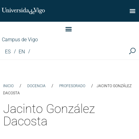
Facultade de Comercio
Campus de Vigo
ES
EN
/
/
/
INICIO
DOCENCIA
PROFESORADO
JACINTO GONZÁLEZ
DACOSTA
Jacinto González
Dacosta