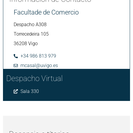
Facultade de Comercio
Despacho A308
Torrecedeira 105
36208 Vigo
+34 986 813 979
mcasal@uvigo.es
Despacho Virtual
Sala 330