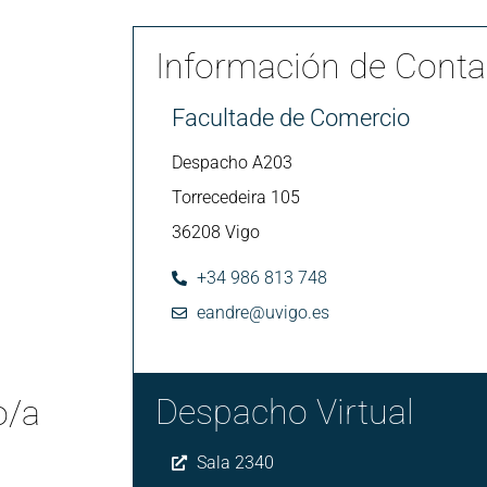
Información de Conta
Facultade de Comercio
Despacho A203
Torrecedeira 105
36208 Vigo
+34 986 813 748
eandre@uvigo.es
Despacho Virtual
o/a
Sala 2340