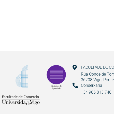
FACULTADE DE C
Rúa Conde de Torr
36208 Vigo, Ponte
Conserxaría
+34 986 813 748