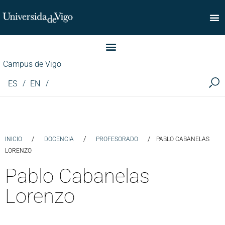
Facultade de Comercio
Campus de Vigo
ES
EN
/
/
/
INICIO
DOCENCIA
PROFESORADO
PABLO CABANELAS
LORENZO
Pablo Cabanelas
Lorenzo