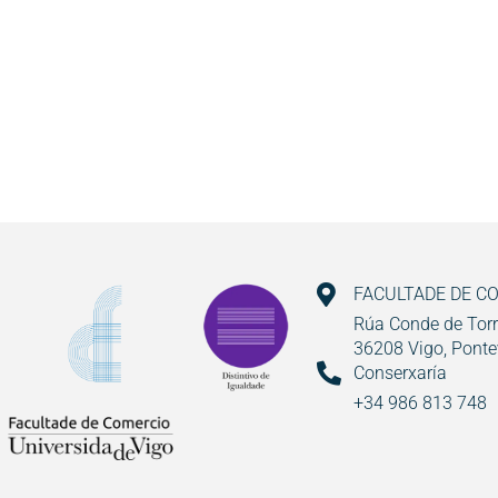
FACULTADE DE C
Rúa Conde de Torr
36208 Vigo, Ponte
Conserxaría
+34 986 813 748