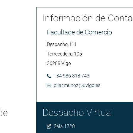
Información de Conta
Facultade de Comercio
Despacho 111
Torrecedeira 105
36208 Vigo
+34 986 818 743
pilar.munoz@uvigo.es
Despacho Virtual
de
Sala 1728