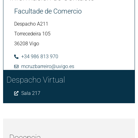
Facultade de Comercio
Despacho A211
Torrecedeira 105
36208 Vigo
+34 986 813 970
mcruzbarreiro@uvigo.es
Despacho Virtual
Sala 217
Docencia